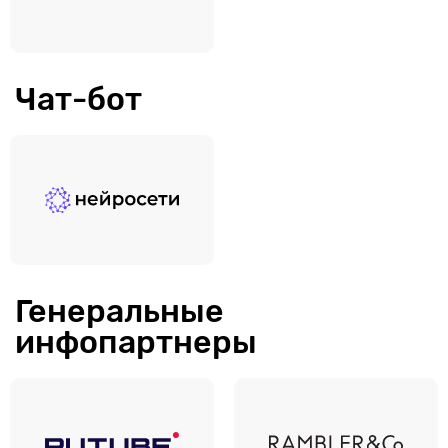
Чат-бот
Генеральные
инфопартнеры