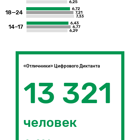
6,25
6,72
18—24
7,21
7,33
6,43
14–17
6,77
6,29
«Отличники» Цифрового Диктанта
13 321
человек