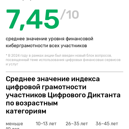
7,45
/10
среднее значение уровня финансовой
киберграмотности всех участников
* В 2024 году в рамках акции был введен новый блок вопросов,
посвященный теме использования цифровых финансовых сервисов
и услуг
Среднее значение индекса
цифровой грамотности
участников Цифрового Диктанта
по возрастным
категориям
меньше
10–13 лет
26–35 лет
36–45 лет
4