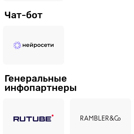
Чат-бот
Генеральные
инфопартнеры