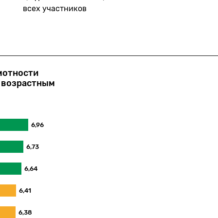
всех участников
мотности
о возрастным
6,96
6,73
6,64
6,41
6,38