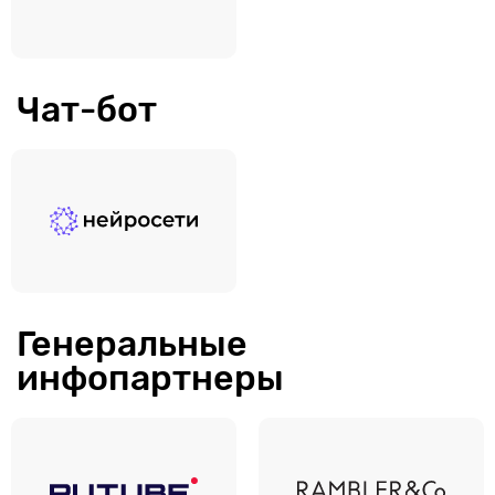
Чат-бот
Генеральные
инфопартнеры